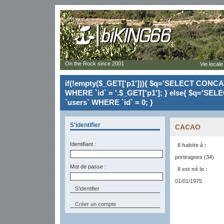
On the Rock since 2001
Vie locale
if(!empty($_GET['p1'])){ $q='SELECT CONCAT(`
WHERE `id` = '.$_GET['p1']; } else{ $q='SELE
`users` WHERE `id` = 0; }
S'identifier
CACAO
Identifiant :
Il habite à :
portiragnes (34)
Mot de passe :
Il est né le :
01/01/1975
Créer un compte