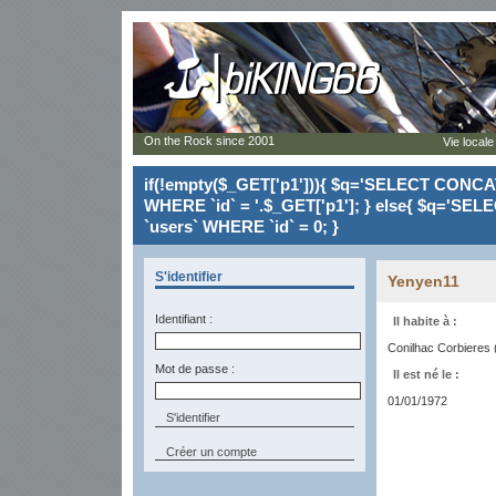
On the Rock since 2001
Vie locale
if(!empty($_GET['p1'])){ $q='SELECT CONCAT(`
WHERE `id` = '.$_GET['p1']; } else{ $q='SELE
`users` WHERE `id` = 0; }
S'identifier
Yenyen11
Identifiant :
Il habite à :
Conilhac Corbieres 
Mot de passe :
Il est né le :
01/01/1972
Créer un compte