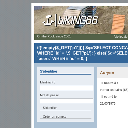
On the Rock since 2001
Vie locale
if(!empty($_GET['p1'])){ $q='SELECT CONCAT(`
WHERE `id` = '.$_GET['p1']; } else{ $q='SELE
`users` WHERE `id` = 0; }
S'identifier
Auryon
Identifiant :
Il habite à :
vernet les bains (66
Mot de passe :
Il est né le :
22/03/1976
Créer un compte