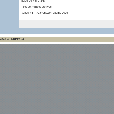
palau del vidre (66)
Ses annonces actives
Vends VTT : Canondale f optimo 2005
2026 © - biKING v4.0