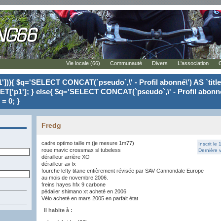
Vie locale (66)
Communauté
Divers
L'association
'])){ $q='SELECT CONCAT(`pseudo`,\' - Profil abonné\') AS `tit
ET['p1']; } else{ $q='SELECT CONCAT(`pseudo`,\' - Profil abonné
= 0; }
Fredg
cadre optimo taille m (je mesure 1m77)
Inscrit le
roue mavic crossmax sl tubeless
Dernière v
dérailleur arrière XO
dérailleur av lx
fourche lefty titane entièrement révisée par SAV Cannondale Europe
au mois de novembre 2006.
freins hayes hfx 9 carbone
pédalier shimano xt acheté en 2006
Vélo acheté en mars 2005 en parfait état
Il habite à :