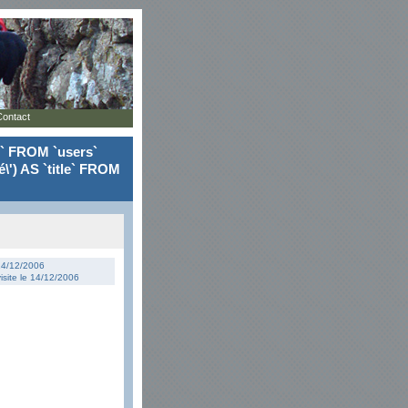
Contact
le` FROM `users`
\') AS `title` FROM
 14/12/2006
isite le 14/12/2006