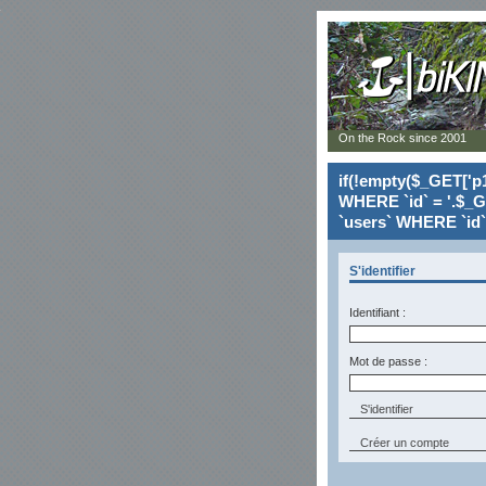
On the Rock since 2001
if(!empty($_GET['p1
WHERE `id` = '.$_G
`users` WHERE `id` 
S'identifier
Identifiant :
Mot de passe :
Créer un compte