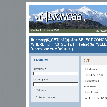
On the Rock since 2001
Vie locale
if(!empty($_GET['p1'])){ $q='SELECT CONCAT(`
WHERE `id` = '.$_GET['p1']; } else{ $q='SELE
`users` WHERE `id` = 0; }
S'identifier
JLT
Identifiant :
Il habite à :
BORDEAUX (33)
Mot de passe :
Il est né le :
25/08/1970
Il roule sur :
Créer un compte
LAPIERRE SPICY 9