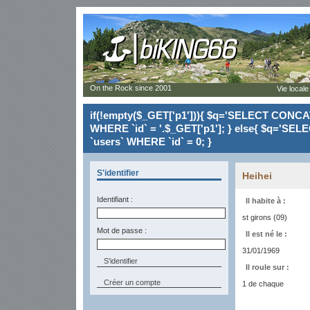
On the Rock since 2001
Vie locale
if(!empty($_GET['p1'])){ $q='SELECT CONCAT(`
WHERE `id` = '.$_GET['p1']; } else{ $q='SELE
`users` WHERE `id` = 0; }
S'identifier
Heihei
Identifiant :
Il habite à :
st girons (09)
Mot de passe :
Il est né le :
31/01/1969
Il roule sur :
Créer un compte
1 de chaque