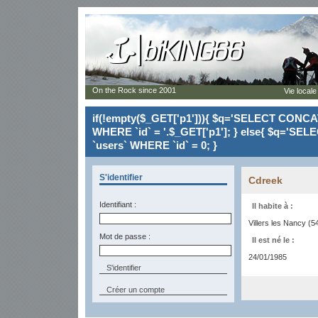
On the Rock since 2001
Vie locale
if(!empty($_GET['p1'])){ $q='SELECT CONCAT(`
WHERE `id` = '.$_GET['p1']; } else{ $q='SELE
`users` WHERE `id` = 0; }
S'identifier
Cdreek
Identifiant :
Il habite à :
Villers les Nancy (5
Mot de passe :
Il est né le :
24/01/1985
Créer un compte