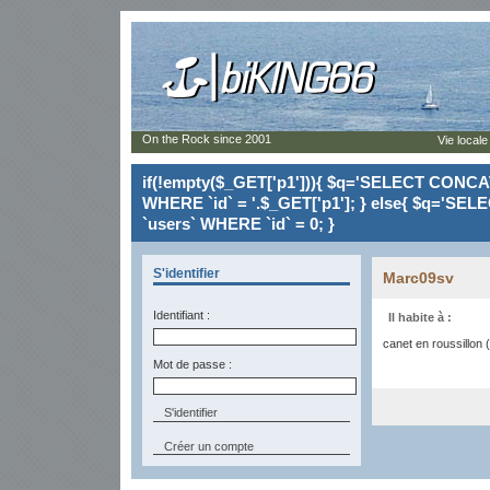
On the Rock since 2001
Vie locale
if(!empty($_GET['p1'])){ $q='SELECT CONCAT(`
WHERE `id` = '.$_GET['p1']; } else{ $q='SELE
`users` WHERE `id` = 0; }
S'identifier
Marc09sv
Identifiant :
Il habite à :
canet en roussillon 
Mot de passe :
Créer un compte