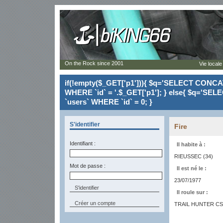
On the Rock since 2001
Vie locale
if(!empty($_GET['p1'])){ $q='SELECT CONCAT(`
WHERE `id` = '.$_GET['p1']; } else{ $q='SELE
`users` WHERE `id` = 0; }
S'identifier
Fire
Identifiant :
Il habite à :
RIEUSSEC (34)
Mot de passe :
Il est né le :
23/07/1977
Il roule sur :
Créer un compte
TRAIL HUNTER CS 