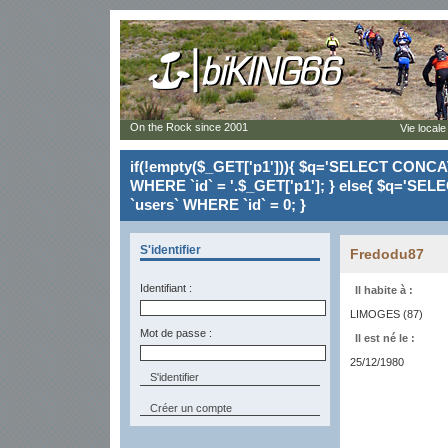
On the Rock since 2001
Vie locale
if(!empty($_GET['p1'])){ $q='SELECT CONCAT(`
WHERE `id` = '.$_GET['p1']; } else{ $q='SELE
`users` WHERE `id` = 0; }
S'identifier
Fredodu87
Identifiant :
Il habite à :
LIMOGES (87)
Mot de passe :
Il est né le :
25/12/1980
Créer un compte