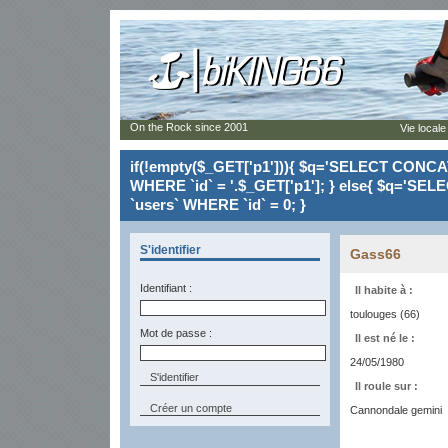
On the Rock since 2001
Vie locale
if(!empty($_GET['p1'])){ $q='SELECT CONCAT(`
WHERE `id` = '.$_GET['p1']; } else{ $q='SELE
`users` WHERE `id` = 0; }
S'identifier
Gass66
Identifiant :
Il habite à :
toulouges (66)
Mot de passe :
Il est né le :
24/05/1980
Il roule sur :
Créer un compte
Cannondale gemini