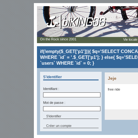
On the Rock since 2001
Vie locale
if(!empty($_GET['p1'])){ $q='SELECT CONCAT(`
WHERE `id` = '.$_GET['p1']; } else{ $q='SELE
`users` WHERE `id` = 0; }
S'identifier
Jeje
Identifiant :
free ride
Mot de passe :
Créer un compte