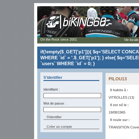
On the Rock since 2001
Vie locale
if(!empty($_GET['p1'])){ $q='SELECT CONCAT(`
WHERE `id` = '.$_GET['p1']; } else{ $q='SELE
`users` WHERE `id` = 0; }
S'identifier
PILOU13
Identifiant :
Il habite à :
VITROLLES (13)
Mot de passe :
Il est né le :
19/08/1965
Il roule sur :
Créer un compte
TRANSITION Cover