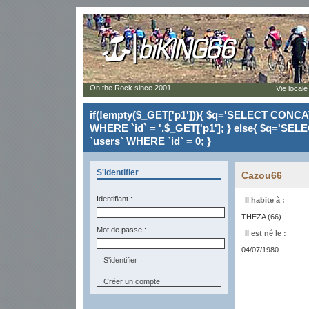
On the Rock since 2001
Vie locale
if(!empty($_GET['p1'])){ $q='SELECT CONCAT(`
WHERE `id` = '.$_GET['p1']; } else{ $q='SELE
`users` WHERE `id` = 0; }
S'identifier
Cazou66
Identifiant :
Il habite à :
THEZA (66)
Mot de passe :
Il est né le :
04/07/1980
Créer un compte