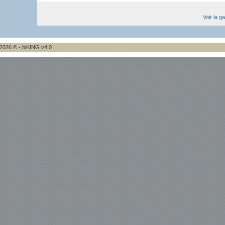
Voir la g
2026 © - biKING v4.0