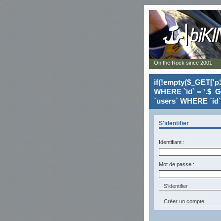
On the Rock since 2001
if(!empty($_GET['p1
WHERE `id` = '.$_G
`users` WHERE `id` 
S'identifier
Identifiant :
Mot de passe :
Créer un compte