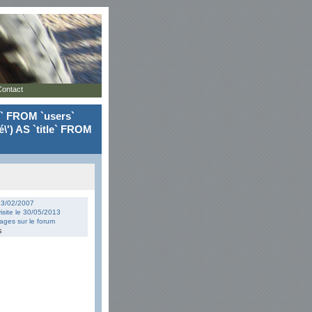
Contact
le` FROM `users`
\') AS `title` FROM
 13/02/2007
isite le 30/05/2013
ges sur le forum
s