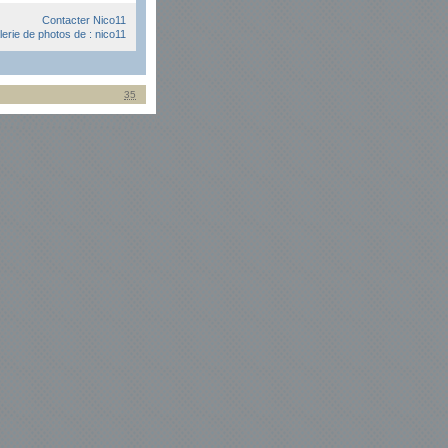
Contacter Nico11
alerie de photos de : nico11
35