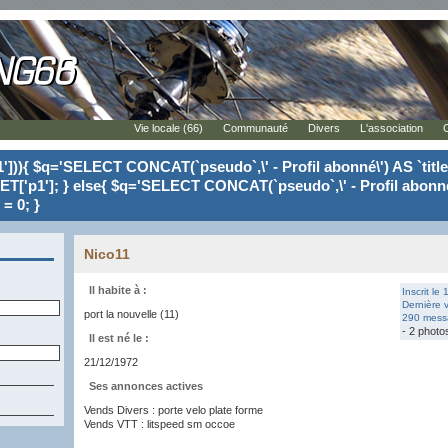
Vie locale (66)
Communauté
Divers
L'association
'])){ $q='SELECT CONCAT(`pseudo`,\' - Profil abonné\') AS `tit
ET['p1']; } else{ $q='SELECT CONCAT(`pseudo`,\' - Profil abonné
= 0; }
Nico11
Il habite à :
Inscrit le
Dernière v
port la nouvelle (11)
290 messa
- 2 photo
Il est né le :
21/12/1972
Ses annonces actives
Vends Divers : porte velo plate forme
Vends VTT : litspeed sm occoe