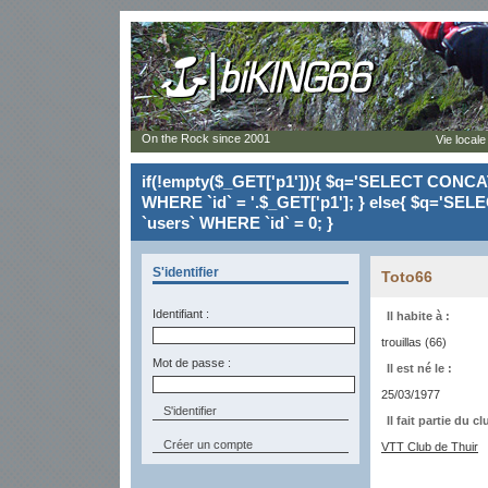
On the Rock since 2001
Vie locale
if(!empty($_GET['p1'])){ $q='SELECT CONCAT(`
WHERE `id` = '.$_GET['p1']; } else{ $q='SELE
`users` WHERE `id` = 0; }
S'identifier
Toto66
Identifiant :
Il habite à :
trouillas (66)
Mot de passe :
Il est né le :
25/03/1977
Il fait partie du cl
Créer un compte
VTT Club de Thuir