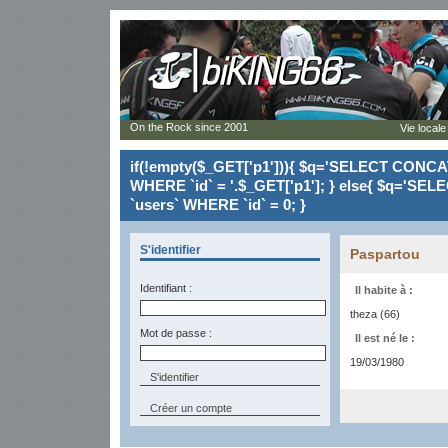
On the Rock since 2001
Vie locale
if(!empty($_GET['p1'])){ $q='SELECT CONCAT(`
WHERE `id` = '.$_GET['p1']; } else{ $q='SELE
`users` WHERE `id` = 0; }
S'identifier
Paspartou
Identifiant :
Il habite à :
theza (66)
Mot de passe :
Il est né le :
19/03/1980
Créer un compte