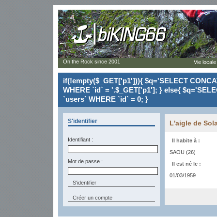
On the Rock since 2001
Vie locale
if(!empty($_GET['p1'])){ $q='SELECT CONCAT(`
WHERE `id` = '.$_GET['p1']; } else{ $q='SELE
`users` WHERE `id` = 0; }
S'identifier
L'aigle de Sol
Identifiant :
Il habite à :
SAOU (26)
Mot de passe :
Il est né le :
01/03/1959
Créer un compte