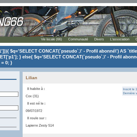
Vie locale (66)
Communauté
Divers
L'association
'])){ $q='SELECT CONCAT(`pseudo`,\' - Profil abonné\') AS `tit
ET['p1']; } else{ $q='SELECT CONCAT(`pseudo`,\' - Profil abonné
= 0; }
Lilian
Il habite à :
Inscrit le
Dernière v
Cox (31)
Il est né le :
09/07/1972
Il roule sur :
Lapierre Zesty 514