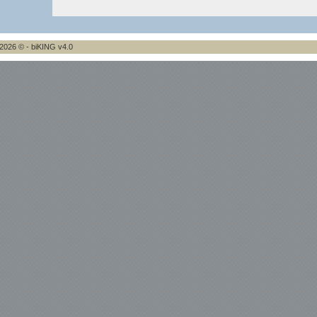
2026 © - biKING v4.0