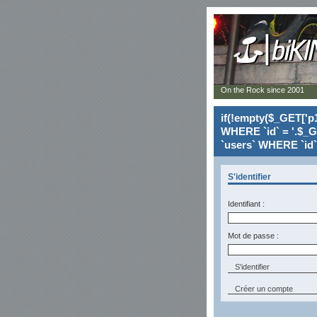
On the Rock since 2001
if(!empty($_GET['p1
WHERE `id` = '.$_G
`users` WHERE `id` 
S'identifier
Identifiant :
Mot de passe :
Créer un compte