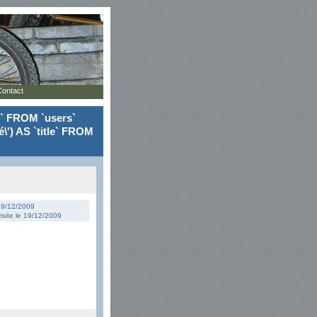
Contact
le` FROM `users`
\') AS `title` FROM
 19/12/2009
isite le 19/12/2009