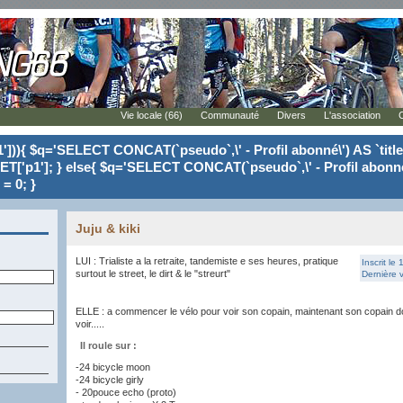
Vie locale (66)
Communauté
Divers
L'association
'])){ $q='SELECT CONCAT(`pseudo`,\' - Profil abonné\') AS `tit
ET['p1']; } else{ $q='SELECT CONCAT(`pseudo`,\' - Profil abonné
= 0; }
Juju & kiki
LUI : Trialiste a la retraite, tandemiste e ses heures, pratique
Inscrit le
surtout le street, le dirt & le "streurt"
Dernière v
ELLE : a commencer le vélo pour voir son copain, maintenant son copain doi
voir.....
Il roule sur :
-24 bicycle moon
-24 bicycle girly
- 20pouce echo (proto)