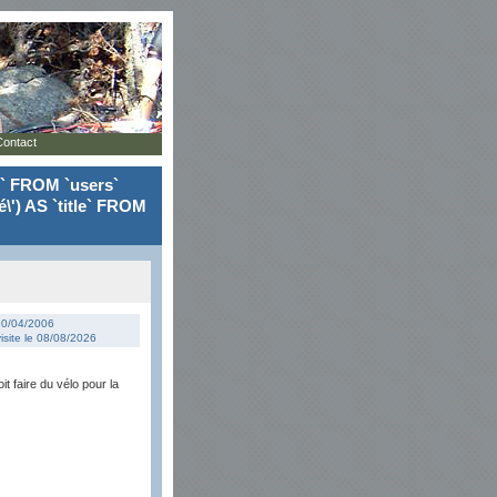
Contact
le` FROM `users`
\') AS `title` FROM
 10/04/2006
isite le 08/08/2026
t faire du vélo pour la