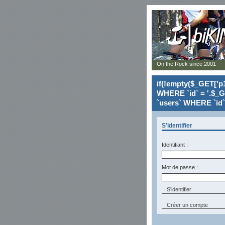
On the Rock since 2001
if(!empty($_GET['p1
WHERE `id` = '.$_G
`users` WHERE `id` 
S'identifier
Identifiant :
Mot de passe :
Créer un compte