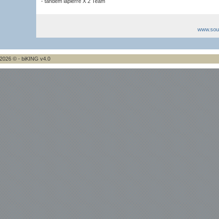
- tandem lapierre X 2 Team
www.sou
2026 © - biKING v4.0