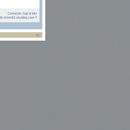
Contacter Juju & kiki
th-shore81.skyblog.com
41