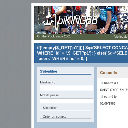
On the Rock since 2001
Vie locale
if(!empty($_GET['p1'])){ $q='SELECT CONCAT(`
WHERE `id` = '.$_GET['p1']; } else{ $q='SELE
`users` WHERE `id` = 0; }
S'identifier
Coscolls
Identifiant :
Il habite à :
SAINT-CYPRIEN (6
Mot de passe :
Il est né le :
06/09/1983
Créer un compte