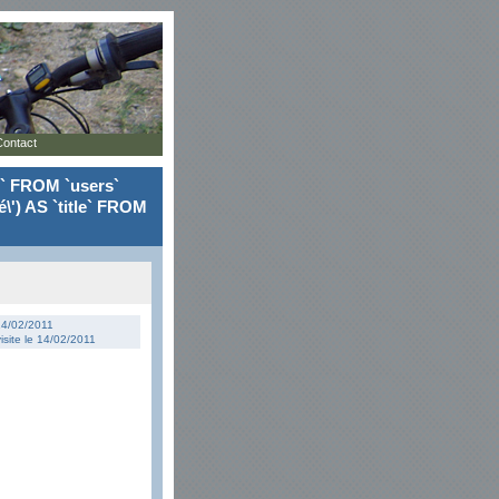
Contact
le` FROM `users`
\') AS `title` FROM
 14/02/2011
isite le 14/02/2011