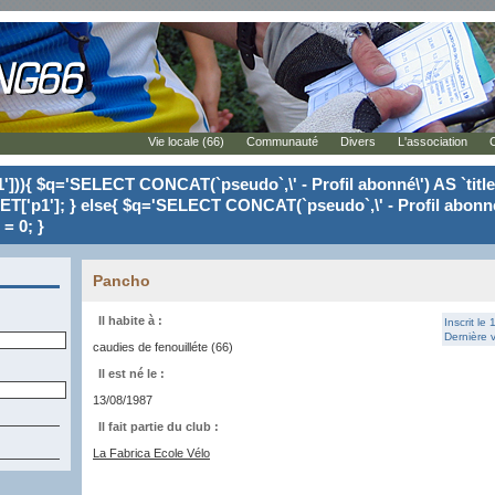
Vie locale (66)
Communauté
Divers
L'association
'])){ $q='SELECT CONCAT(`pseudo`,\' - Profil abonné\') AS `tit
ET['p1']; } else{ $q='SELECT CONCAT(`pseudo`,\' - Profil abonné
= 0; }
Pancho
Il habite à :
Inscrit le
Dernière v
caudies de fenouilléte (66)
Il est né le :
13/08/1987
Il fait partie du club :
La Fabrica Ecole Vélo