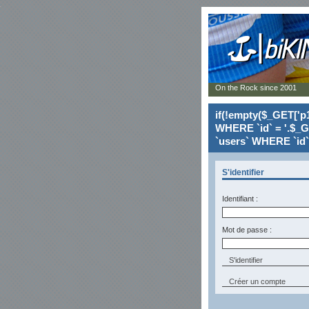
On the Rock since 2001
if(!empty($_GET['p1
WHERE `id` = '.$_G
`users` WHERE `id` 
S'identifier
Identifiant :
Mot de passe :
Créer un compte