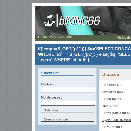
On the Rock since 2001
Vie locale
if(!empty($_GET['p1'])){ $q='SELECT CONCAT(`
WHERE `id` = '.$_GET['p1']; } else{ $q='SELE
`users` WHERE `id` = 0; }
S'identifier
Ultrason
Identifiant :
Il habite à :
rivesaltes (66)
Mot de passe :
Il est né le :
16/10/1965
Il fait partie du cl
Créer un compte
Cyclo Club Rivesalt
Il roule sur :