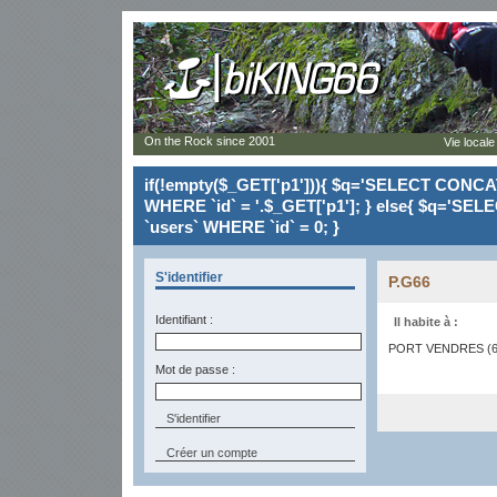
On the Rock since 2001
Vie locale
if(!empty($_GET['p1'])){ $q='SELECT CONCAT(`
WHERE `id` = '.$_GET['p1']; } else{ $q='SELE
`users` WHERE `id` = 0; }
S'identifier
P.G66
Identifiant :
Il habite à :
PORT VENDRES (6
Mot de passe :
Créer un compte