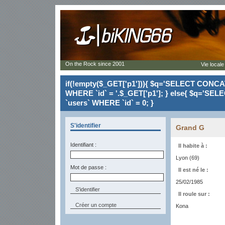
On the Rock since 2001
Vie locale
if(!empty($_GET['p1'])){ $q='SELECT CONCAT(`
WHERE `id` = '.$_GET['p1']; } else{ $q='SELE
`users` WHERE `id` = 0; }
S'identifier
Grand G
Identifiant :
Il habite à :
Lyon (69)
Mot de passe :
Il est né le :
25/02/1985
Il roule sur :
Créer un compte
Kona