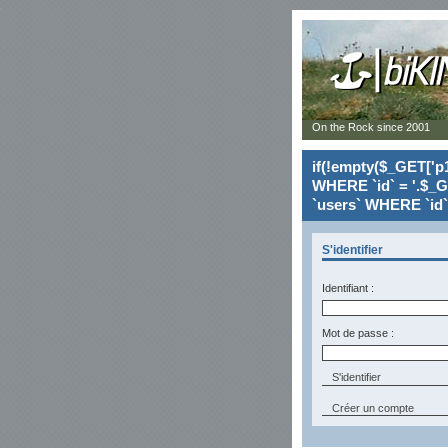
On the Rock since 2001
if(!empty($_GET['p1
WHERE `id` = '.$_G
`users` WHERE `id` 
S'identifier
Identifiant :
Mot de passe :
Créer un compte