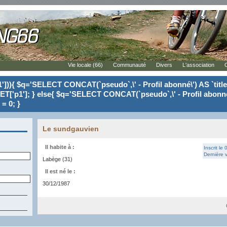
Vie locale (66)
Communauté
Divers
L'association
'])){ $q='SELECT CONCAT(`pseudo`,\' - Profil abonné\') AS `tit
ET['p1']; } else{ $q='SELECT CONCAT(`pseudo`,\' - Profil abonné
= 0; }
Le sundgauvien
Il habite à :
Inscrit le
Dernière v
Labège (31)
Il est né le :
30/12/1987