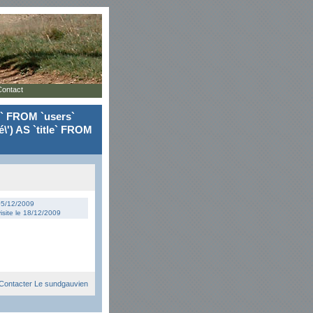
Contact
le` FROM `users`
\') AS `title` FROM
 05/12/2009
isite le 18/12/2009
Contacter Le sundgauvien