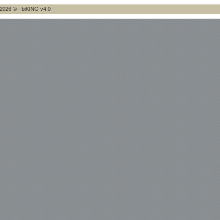
2026 © - biKING v4.0