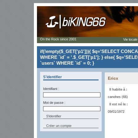
On the Rock since 2001
Vie locale
if(!empty($_GET['p1'])){ $q='SELECT CONCAT(`
WHERE `id` = '.$_GET['p1']; } else{ $q='SELE
`users` WHERE `id` = 0; }
S'identifier
Ericx
Identifiant :
Il habite à :
canohes (66)
Mot de passe :
Il est né le :
09/01/1972
Créer un compte