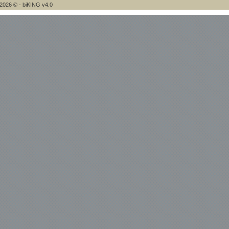
2026 © - biKING v4.0