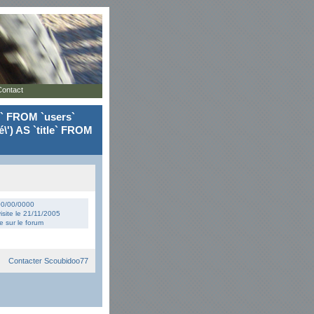
Contact
le` FROM `users`
\') AS `title` FROM
 00/00/0000
isite le 21/11/2005
 sur le forum
Contacter Scoubidoo77