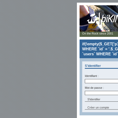
On the Rock since 2001
if(!empty($_GET['p1
WHERE `id` = '.$_G
`users` WHERE `id` 
S'identifier
Identifiant :
Mot de passe :
Créer un compte