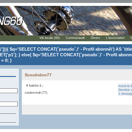
Vie locale (66)
Communauté
Divers
L'association
'])){ $q='SELECT CONCAT(`pseudo`,\' - Profil abonné\') AS `tit
ET['p1']; } else{ $q='SELECT CONCAT(`pseudo`,\' - Profil abonné
= 0; }
Scoubidoo77
Il habite à :
Inscrit le
Dernière v
coutevroult (77)
1 message