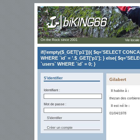
On the Rock since 2001
Vie locale
if(!empty($_GET['p1'])){ $q='SELECT CONCAT(`
WHERE `id` = '.$_GET['p1']; } else{ $q='SELE
`users` WHERE `id` = 0; }
S'identifier
Gilabert
Identifiant :
Il habite à :
thezan des corbiere
Mot de passe :
Il est né le :
01/04/1978
Créer un compte