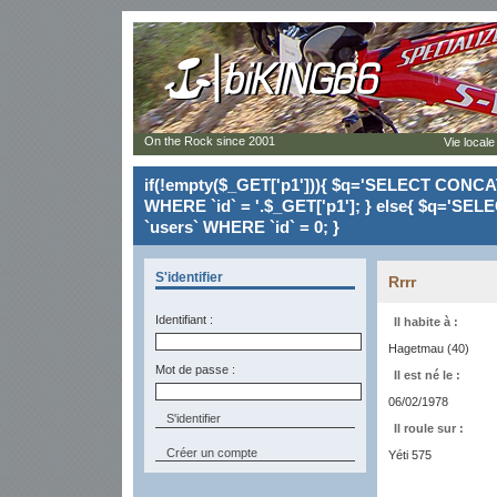
On the Rock since 2001
Vie locale
if(!empty($_GET['p1'])){ $q='SELECT CONCAT(`
WHERE `id` = '.$_GET['p1']; } else{ $q='SELE
`users` WHERE `id` = 0; }
S'identifier
Rrrr
Identifiant :
Il habite à :
Hagetmau (40)
Mot de passe :
Il est né le :
06/02/1978
Il roule sur :
Créer un compte
Yéti 575