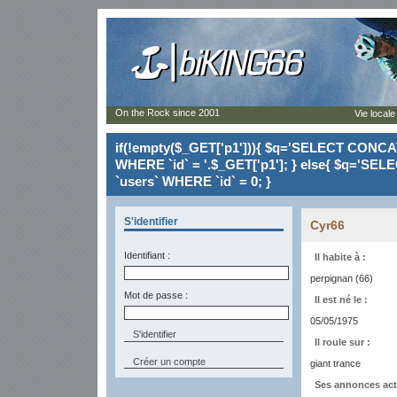
On the Rock since 2001
Vie locale
if(!empty($_GET['p1'])){ $q='SELECT CONCAT(`
WHERE `id` = '.$_GET['p1']; } else{ $q='SELE
`users` WHERE `id` = 0; }
S'identifier
Cyr66
Identifiant :
Il habite à :
perpignan (66)
Mot de passe :
Il est né le :
05/05/1975
Il roule sur :
Créer un compte
giant trance
Ses annonces act