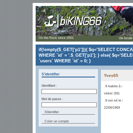
On the Rock since 2001
Vie locale
if(!empty($_GET['p1'])){ $q='SELECT CONCAT(`
WHERE `id` = '.$_GET['p1']; } else{ $q='SELE
`users` WHERE `id` = 0; }
S'identifier
Yves65
Identifiant :
Il habite à :
visker (65)
Mot de passe :
Il est né le :
22/06/1969
Créer un compte