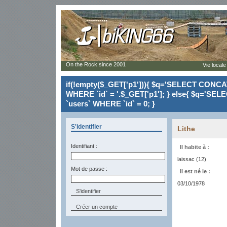
On the Rock since 2001
Vie locale
if(!empty($_GET['p1'])){ $q='SELECT CONCAT(`
WHERE `id` = '.$_GET['p1']; } else{ $q='SELE
`users` WHERE `id` = 0; }
S'identifier
Lithe
Identifiant :
Il habite à :
laissac (12)
Mot de passe :
Il est né le :
03/10/1978
Créer un compte