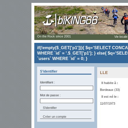
On the Rock since 2001
Vie locale
if(!empty($_GET['p1'])){ $q='SELECT CONCAT(`
WHERE `id` = '.$_GET['p1']; } else{ $q='SELE
`users` WHERE `id` = 0; }
S'identifier
LLE
Identifiant :
Il habite à :
Bordeaux (33)
Mot de passe :
Il est né le :
11/07/1973
Créer un compte