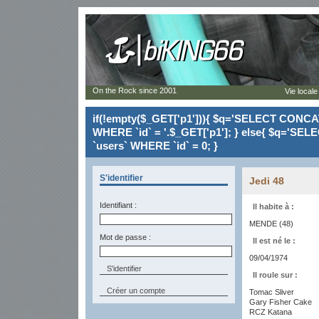
On the Rock since 2001
Vie locale
if(!empty($_GET['p1'])){ $q='SELECT CONCAT(`
WHERE `id` = '.$_GET['p1']; } else{ $q='SELE
`users` WHERE `id` = 0; }
S'identifier
Jedi 48
Identifiant :
Il habite à :
MENDE (48)
Mot de passe :
Il est né le :
09/04/1974
Il roule sur :
Créer un compte
Tomac Sliver
Gary Fisher Cake
RCZ Katana