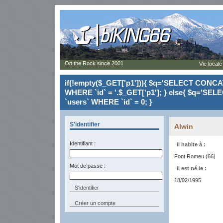
On the Rock since 2001
Vie locale
if(!empty($_GET['p1'])){ $q='SELECT CONCAT(`
WHERE `id` = '.$_GET['p1']; } else{ $q='SELE
`users` WHERE `id` = 0; }
S'identifier
Alwin
Identifiant :
Il habite à :
Font Romeu (66)
Mot de passe :
Il est né le :
18/02/1995
Créer un compte