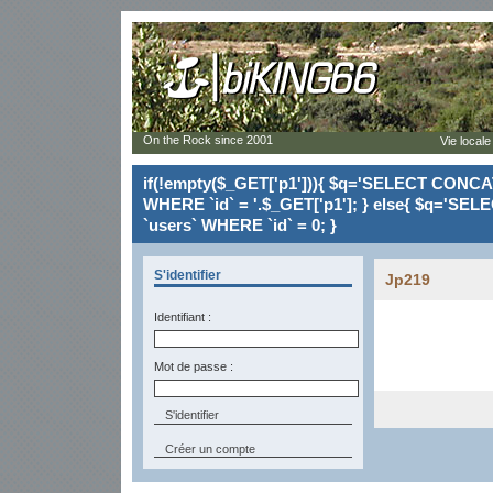
On the Rock since 2001
Vie locale
if(!empty($_GET['p1'])){ $q='SELECT CONCAT(`
WHERE `id` = '.$_GET['p1']; } else{ $q='SELE
`users` WHERE `id` = 0; }
S'identifier
Jp219
Identifiant :
Mot de passe :
Créer un compte