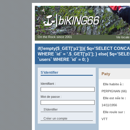
On the Rock since 2001
Vie locale
if(!empty($_GET['p1'])){ $q='SELECT CONCAT(`
WHERE `id` = '.$_GET['p1']; } else{ $q='SELE
`users` WHERE `id` = 0; }
S'identifier
Paty
Identifiant :
Elle habite à :
PERPIGNAN (66)
Mot de passe :
Elle est née le :
14/11/1956
Elle roule sur :
Créer un compte
VTT