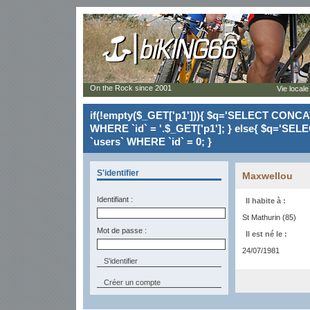
On the Rock since 2001
Vie locale
if(!empty($_GET['p1'])){ $q='SELECT CONCAT(`
WHERE `id` = '.$_GET['p1']; } else{ $q='SELE
`users` WHERE `id` = 0; }
S'identifier
Maxwellou
Identifiant :
Il habite à :
St Mathurin (85)
Mot de passe :
Il est né le :
24/07/1981
Créer un compte