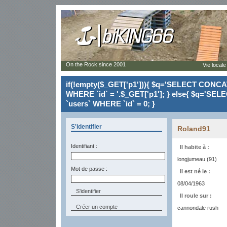
On the Rock since 2001
Vie locale
if(!empty($_GET['p1'])){ $q='SELECT CONCAT(`
WHERE `id` = '.$_GET['p1']; } else{ $q='SELE
`users` WHERE `id` = 0; }
S'identifier
Roland91
Identifiant :
Il habite à :
longjumeau (91)
Mot de passe :
Il est né le :
08/04/1963
Il roule sur :
Créer un compte
cannondale rush