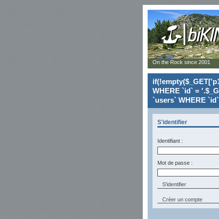
On the Rock since 2001
if(!empty($_GET['p1
WHERE `id` = '.$_G
`users` WHERE `id` 
S'identifier
Identifiant :
Mot de passe :
Créer un compte