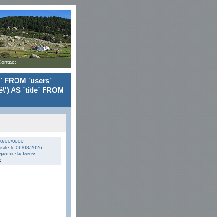
Contact
le` FROM `users`
\') AS `title` FROM
 00/00/0000
isite le 06/08/2026
es sur le forum
s