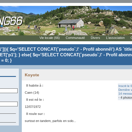
Vie locale (66)
Communauté
Divers
L'association
'])){ $q='SELECT CONCAT(`pseudo`,\' - Profil abonné\') AS `tit
ET['p1']; } else{ $q='SELECT CONCAT(`pseudo`,\' - Profil abonné
= 0; }
Koyote
Il habite à :
Inscrit le
Dernière v
Caen (14)
14 messag
- 4 photo
Il est né le :
12/07/1972
Il roule sur :
surtout en tandem, parfois en solo...