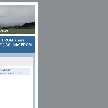
Contact
le` FROM `users`
\') AS `title` FROM
 23/02/2011
isite le 19/04/2012