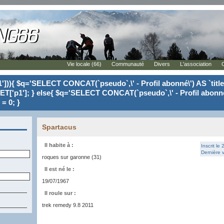
Vie locale (66)
Communauté
Divers
L'association
'])){ $q='SELECT CONCAT(`pseudo`,\' - Profil abonné\') AS `tit
ET['p1']; } else{ $q='SELECT CONCAT(`pseudo`,\' - Profil abonné
= 0; }
Spartacus
Il habite à :
Inscrit le
Dernière v
roques sur garonne (31)
Il est né le :
19/07/1967
Il roule sur :
trek remedy 9.8 2011