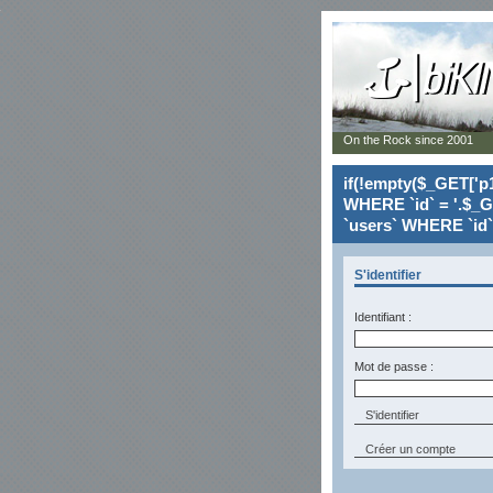
On the Rock since 2001
if(!empty($_GET['p1
WHERE `id` = '.$_G
`users` WHERE `id` 
S'identifier
Identifiant :
Mot de passe :
Créer un compte