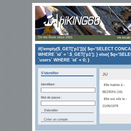
On the Rock since 2001
Vie locale
if(!empty($_GET['p1'])){ $q='SELECT CONCAT(`
WHERE `id` = '.$_GET['p1']; } else{ $q='SELE
`users` WHERE `id` = 0; }
S'identifier
JU
Identifiant :
Elle habite à :
BEZIERS (34)
Mot de passe :
Elle est née le :
21/06/1978
Créer un compte