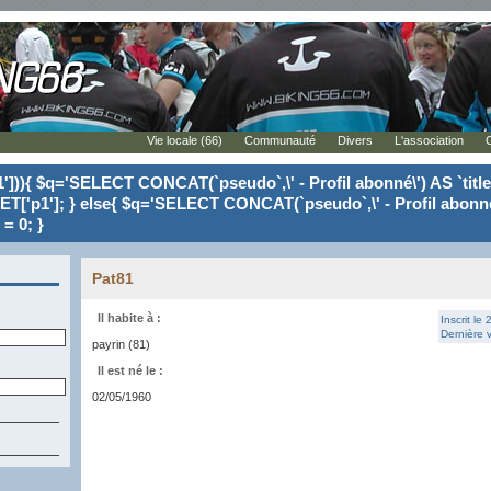
Vie locale (66)
Communauté
Divers
L'association
'])){ $q='SELECT CONCAT(`pseudo`,\' - Profil abonné\') AS `tit
ET['p1']; } else{ $q='SELECT CONCAT(`pseudo`,\' - Profil abonné
= 0; }
Pat81
Il habite à :
Inscrit le
Dernière v
payrin (81)
Il est né le :
02/05/1960