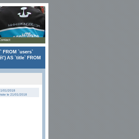
Contact
le` FROM `users`
\') AS `title` FROM
 21/01/2018
isite le 21/01/2018