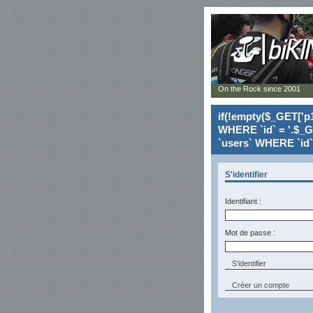
On the Rock since 2001
if(!empty($_GET['p1
WHERE `id` = '.$_G
`users` WHERE `id` 
S'identifier
Identifiant :
Mot de passe :
Créer un compte