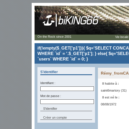
On the Rock since 2001
Vie locale
if(!empty($_GET['p1'])){ $q='SELECT CONCAT(`
WHERE `id` = '.$_GET['p1']; } else{ $q='SELE
`users` WHERE `id` = 0; }
S'identifier
Rémy_fromC
Identifiant :
Il habite à :
saint6martory (31)
Mot de passe :
Il est né le :
08/08/1972
Créer un compte