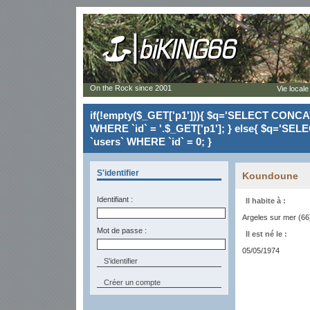
On the Rock since 2001
Vie locale
if(!empty($_GET['p1'])){ $q='SELECT CONCAT(`
WHERE `id` = '.$_GET['p1']; } else{ $q='SELE
`users` WHERE `id` = 0; }
S'identifier
Koundoune
Identifiant :
Il habite à :
Argeles sur mer (66
Mot de passe :
Il est né le :
05/05/1974
Créer un compte