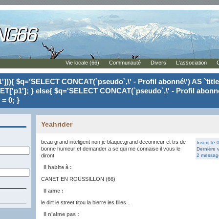
Vie locale (66)
Communauté
Divers
L'association
'])){ $q='SELECT CONCAT(`pseudo`,\' - Profil abonné\') AS `tit
ET['p1']; } else{ $q='SELECT CONCAT(`pseudo`,\' - Profil abonné
= 0; }
Yeahrider
beau grand inteligent non je blaque.grand deconneur et trs de
Inscrit le
bonne humeur et demander a se qui me connaise il vous le
Dernière v
diront
2 message
Il habite à :
CANET EN ROUSSILLON (66)
Il aime :
le dirt le street titou la bierre les filles...
Il n'aime pas :