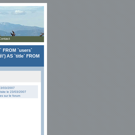
Contact
le` FROM `users`
\') AS `title` FROM
 03/03/2007
isite le 23/03/2007
s sur le forum