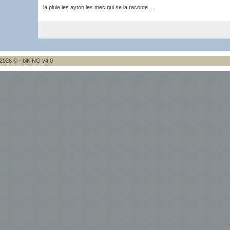
la pluie les ayton les mec qui se la raconte....
2026 © - biKING v4.0