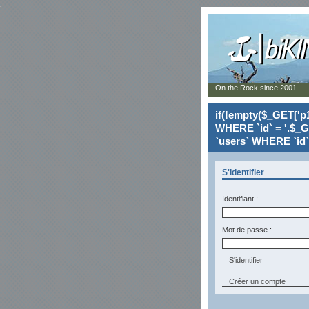
On the Rock since 2001
if(!empty($_GET['p1
WHERE `id` = '.$_G
`users` WHERE `id` 
S'identifier
Identifiant :
Mot de passe :
Créer un compte