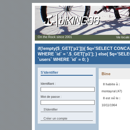
On the Rock since 2001
Vie locale
if(!empty($_GET['p1'])){ $q='SELECT CONCAT(`
WHERE `id` = '.$_GET['p1']; } else{ $q='SELE
`users` WHERE `id` = 0; }
S'identifier
Bine
Identifiant :
Il habite à :
montayral (47)
Mot de passe :
Il est né le :
10/11/1964
Créer un compte