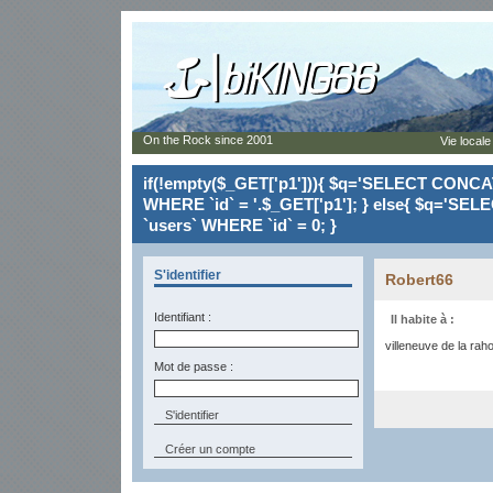
On the Rock since 2001
Vie locale
if(!empty($_GET['p1'])){ $q='SELECT CONCAT(`
WHERE `id` = '.$_GET['p1']; } else{ $q='SELE
`users` WHERE `id` = 0; }
S'identifier
Robert66
Identifiant :
Il habite à :
villeneuve de la rah
Mot de passe :
Créer un compte