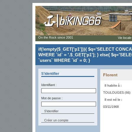
On the Rock since 2001
Vie locale
if(!empty($_GET['p1'])){ $q='SELECT CONCAT(`
WHERE `id` = '.$_GET['p1']; } else{ $q='SELE
`users` WHERE `id` = 0; }
S'identifier
Florent
Identifiant :
Il habite à :
TOULOUGES (66)
Mot de passe :
Il est né le :
03/11/1968
Créer un compte